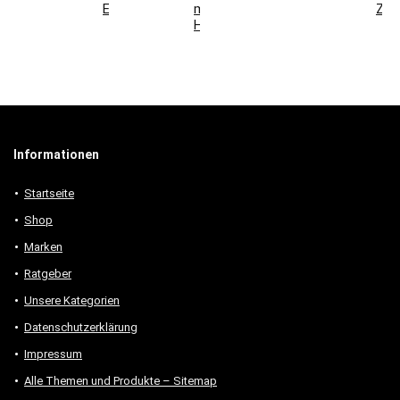
Elemente
modernen
Zuh
Holzmöbeln
Informationen
Startseite
Shop
Marken
Ratgeber
Unsere Kategorien
Datenschutzerklärung
Impressum
Alle Themen und Produkte – Sitemap