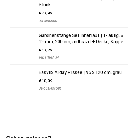
Stück
€
77,99
paramondo
Gardinenstange Set Innenlauf | 1-läufig, ⌀
19 mm, 200 cm, anthrazit + Decke, Kappe
€
17,79
VICTORIA M
Easyfix Allday Plissee | 95 x 120 cm, grau
€
10,99
Jalousiescout