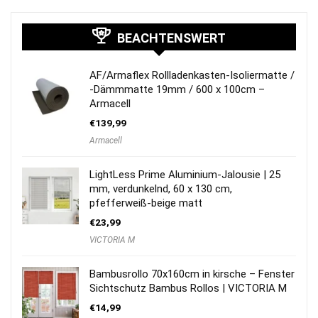
BEACHTENSWERT
AF/Armaflex Rollladenkasten-Isoliermatte /
-Dämmmatte 19mm / 600 x 100cm –
Armacell
€
139,99
Armacell
LightLess Prime Aluminium-Jalousie | 25
mm, verdunkelnd, 60 x 130 cm,
pfefferweiß-beige matt
€
23,99
VICTORIA M
Bambusrollo 70x160cm in kirsche – Fenster
Sichtschutz Bambus Rollos | VICTORIA M
€
14,99