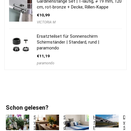
Gardinenstange Set | 1-läufig, ⌀ 19 mm, 120
cm, rot-bronze + Decke, Rillen-Kappe
€
10,99
VICTORIA M
Ersatzteilset für Sonnenschirm
Schirmständer | Standard, rund |
paramondo
€
11,19
paramondo
Schon gelesen?
So
So
Hotelbettwäsche
Dac
verwandeln
gestaltest
für
ver
Sie
du
Privatkunden:
5