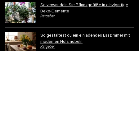
So verwandeln Sie Pflanzgefäße in einzigartige
Deko-Elemente
Ratgeber
So gestaltest du ein einladendes Esszimmer mit
modernen Holzmöbeln
Ratgeber
Hotelbettwäsche für Privatkunden: Luxus für Ihr
Schlafzimmer
Ratgeber
Dachrinnen verschönern: 5 kreative
Gestaltungsideen für Ihr Zuhause
Ratgeber