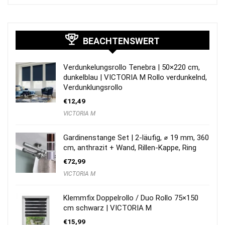
BEACHTENSWERT
Verdunkelungsrollo Tenebra | 50×220 cm,
dunkelblau | VICTORIA M Rollo verdunkelnd,
Verdunklungsrollo
€
12,49
VICTORIA M
Gardinenstange Set | 2-läufig, ⌀ 19 mm, 360
cm, anthrazit + Wand, Rillen-Kappe, Ring
€
72,99
VICTORIA M
Klemmfix Doppelrollo / Duo Rollo 75×150
cm schwarz | VICTORIA M
€
15,99