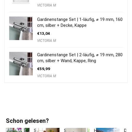
VICTORIA M
Gardinenstange Set | 1-läufig, ⌀ 19 mm, 160
cm, silber + Decke, Kappe
€
13,04
VICTORIA M
Gardinenstange Set | 2-läufig, ⌀ 19 mm, 280
cm, silber + Wand, Kappe, Ring
€
59,99
VICTORIA M
Schon gelesen?
So
So
Hotelbettwäsche
Dac