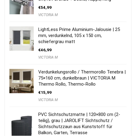
€
54,99
VICTORIA M
LightLess Prime Aluminium-Jalousie | 25
mm, verdunkelnd, 105 x 150 cm,
schiefergrau matt
€
46,99
VICTORIA M
Verdunkelungsrollo / Thermorollo Tenebra |
75×160 cm, dunkelbraun | VICTORIA M
Thermo Rollo, Thermo-Rollo
€
15,99
VICTORIA M
PVC Sichtschutzmatte | 120×800 cm (2-
teilig), grau | JAROLIFT Sichtschutz /
Sichtschutzzaun aus Kunststoff für
Balkon, Garten, Terrasse