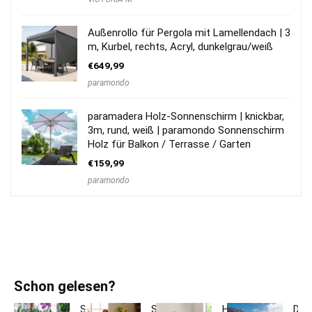
Außenrollo für Pergola mit Lamellendach | 3
m, Kurbel, rechts, Acryl, dunkelgrau/weiß
€
649,99
paramondo
paramadera Holz-Sonnenschirm | knickbar,
3m, rund, weiß | paramondo Sonnenschirm
Holz für Balkon / Terrasse / Garten
€
159,99
paramondo
Schon gelesen?
So
So
Hotelbettwäsche
Dac