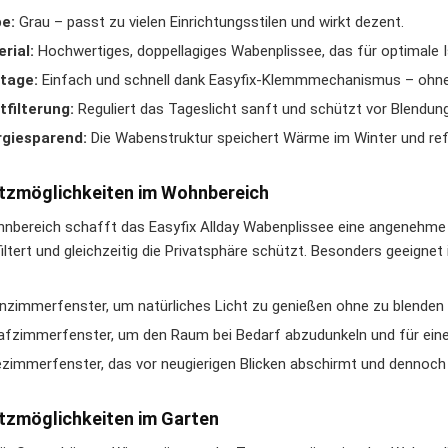
e:
Grau – passt zu vielen Einrichtungsstilen und wirkt dezent.
rial:
Hochwertiges, doppellagiges Wabenplissee, das für optimale I
tage:
Einfach und schnell dank Easyfix-Klemmmechanismus – ohne
tfilterung:
Reguliert das Tageslicht sanft und schützt vor Blendung
rgiesparend:
Die Wabenstruktur speichert Wärme im Winter und ref
tzmöglichkeiten im Wohnbereich
nbereich schafft das Easyfix Allday Wabenplissee eine angenehme
iltert und gleichzeitig die Privatsphäre schützt. Besonders geeignet i
zimmerfenster, um natürliches Licht zu genießen ohne zu blenden
afzimmerfenster, um den Raum bei Bedarf abzudunkeln und für ei
zimmerfenster, das vor neugierigen Blicken abschirmt und dennoch 
tzmöglichkeiten im Garten