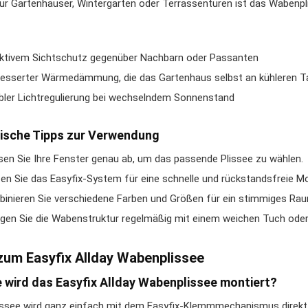
ür Gartenhäuser, Wintergärten oder Terrassentüren ist das Wabenplis
ktivem Sichtschutz gegenüber Nachbarn oder Passanten
esserter Wärmedämmung, die das Gartenhaus selbst an kühleren Ta
ibler Lichtregulierung bei wechselndem Sonnenstand
ische Tipps zur Verwendung
en Sie Ihre Fenster genau ab, um das passende Plissee zu wählen.
en Sie das Easyfix-System für eine schnelle und rückstandsfreie M
inieren Sie verschiedene Farben und Größen für ein stimmiges Rau
igen Sie die Wabenstruktur regelmäßig mit einem weichen Tuch ode
zum Easyfix Allday Wabenplissee
e wird das Easyfix Allday Wabenplissee montiert?
issee wird ganz einfach mit dem Easyfix-Klemmmechanismus direk