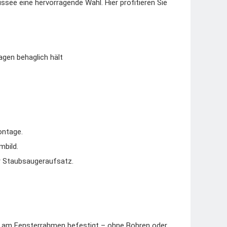
see eine hervorragende Wahl. Hier profitieren Sie
gen behaglich hält
ontage.
mbild.
r Staubsaugeraufsatz.
t am Fensterrahmen befestigt – ohne Bohren oder