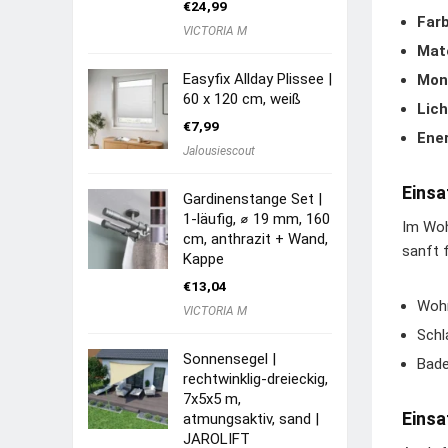
€
24,99
Farb
VICTORIA M
Mate
Easyfix Allday Plissee |
Mon
60 x 120 cm, weiß
Lich
€
7,99
Ene
Jalousiescout
Einsa
Gardinenstange Set |
1-läufig, ⌀ 19 mm, 160
Im Woh
cm, anthrazit + Wand,
sanft f
Kappe
€
13,04
Wohn
VICTORIA M
Schl
Sonnensegel |
Bade
rechtwinklig-dreieckig,
7x5x5 m,
Einsa
atmungsaktiv, sand |
JAROLIFT