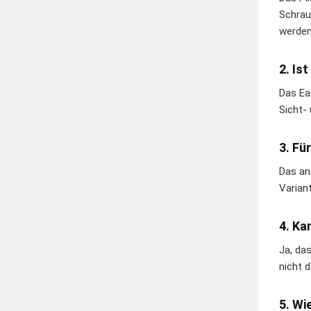
Schrau
werden
2. Is
Das Eas
Sicht-
3. Fü
Das an
Variant
4. Ka
Ja, da
nicht 
5. Wi