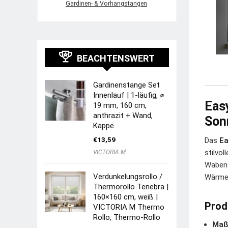
Gardinen- & Vorhangstangen
BEACHTENSWERT
Gardinenstange Set
Innenlauf | 1-läufig, ⌀
Easy
19 mm, 160 cm,
anthrazit + Wand,
Son
Kappe
€
13,59
Das
Ea
stilvo
VICTORIA M
Wabens
Verdunkelungsrollo /
Wärme
Thermorollo Tenebra |
160×160 cm, weiß |
Prod
VICTORIA M Thermo
Rollo, Thermo-Rollo
Maß