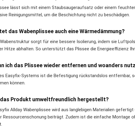
issee lässt sich mit einem Staubsaugeraufsatz oder einem feuchten
sive Reinigungsmittel, um die Beschichtung nicht zu beschädigen.
etet das Wabenplissee auch eine Wärmedämmung?
e Wabenstruktur sorgt für eine bessere Isolierung, indem sie Luftpol
 Hitze abhalten. So unterstützt das Plissee die Energieeffizienz I
nn ich das Plissee wieder entfernen und woanders nut
es Easyfix-Systems ist die Befestigung rückstandslos entfernbar, 
men können.
t das Produkt umweltfreundlich hergestellt?
syfix Allday Wabenplissee wird aus langlebigen Materialien gefertigt
r Ressourcenschonung beiträgt. Zudem ist die einfache Montage o
.