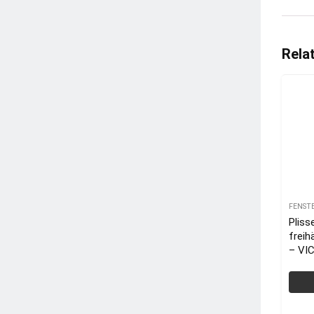
Rela
FENST
Pliss
frei
– VI