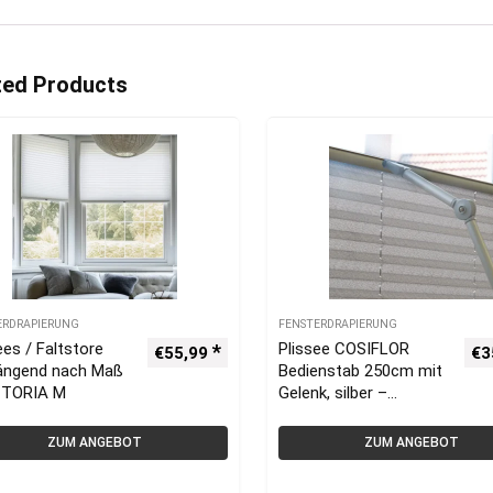
ted Products
ERDRAPIERUNG
FENSTERDRAPIERUNG
ees / Faltstore
Plissee COSIFLOR
€
55,99
€
3
hängend nach Maß
Bedienstab 250cm mit
CTORIA M
Gelenk, silber –
VICTORIA M –
Aluminium
ZUM ANGEBOT
ZUM ANGEBOT