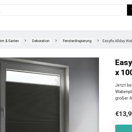
im & Garten
Dekoration
Fensterdrapierung
Easyfix Allday Wab
Easy
x 10
Jetzt be
Wabenpli
großer 
€
13,9