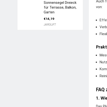
Auch f
Sonnensegel Dreieck
von:
für Terrasse, Balkon,
Garten
€
14,19
Effe
JAROLIFT
Verb
Flex
Prakt
Mess
Nutz
Komb
Rein
FAQ 
1. Wi
Das Pl