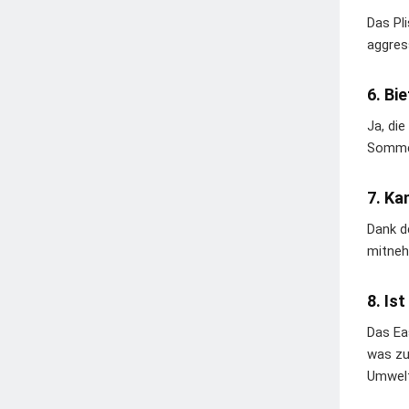
Das Pl
aggres
6. Bi
Ja, di
Sommer
7. Ka
Dank d
mitneh
8. Is
Das Ea
was zu
Umwelt