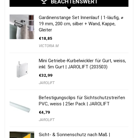
BEACHTENSWERT
Gardinenstange Set Innenlauf | 1-läufig, ⌀
19 mm, 200 cm, silber + Wand, Kappe,
Gleiter
€
18,85
VICTORIA M
Mini Getriebe-Kurbelwickler für Gurt, weiss,
inkl. 5m Gurt | JAROLIFT (203503)
€
32,99
JAROLIFT
Befestigungsclips für Sichtschutzstreifen
PVC, weiss | 25er Pack | JAROLIFT
€
4,79
JAROLIFT
Sicht- & Sonnenschutz nach Maß |