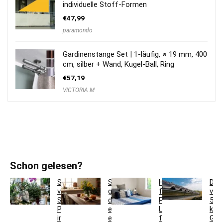
individuelle Stoff-Formen
€
47,99
paramondo
Gardinenstange Set | 1-läufig, ⌀ 19 mm, 400
cm, silber + Wand, Kugel-Ball, Ring
€
57,19
VICTORIA M
Schon gelesen?
So
So
Hotelbettwäsche
Dac
verwandeln
gestaltest
für
ver
Sie
du
Privatkunden:
5
Pflanzgefäße
ein
Luxus
krea
in
einladendes
für
Ges