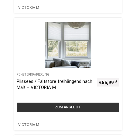
VICTORIA M
FENSTERDRAPIERUNG
Plissees / Faltstore freihängend nach
€
55,99
Maß – VICTORIA M
ZUM ANGEBOT
VICTORIA M