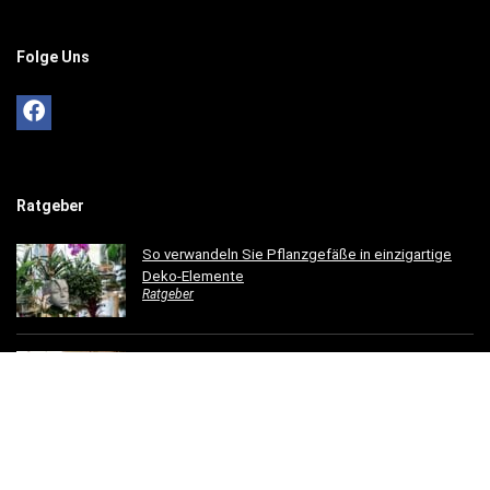
Folge Uns
Ratgeber
So verwandeln Sie Pflanzgefäße in einzigartige
Deko-Elemente
Ratgeber
So gestaltest du ein einladendes Esszimmer mit
modernen Holzmöbeln
Ratgeber
Hotelbettwäsche für Privatkunden: Luxus für Ihr