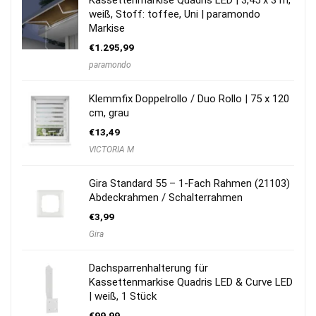
Kassettenmarkise Quadris LED | 3,45 x 3 m,
weiß, Stoff: toffee, Uni | paramondo
Markise
€
1.295,99
paramondo
Klemmfix Doppelrollo / Duo Rollo | 75 x 120
cm, grau
€
13,49
VICTORIA M
Gira Standard 55 – 1-Fach Rahmen (21103)
Abdeckrahmen / Schalterrahmen
€
3,99
Gira
Dachsparrenhalterung für
Kassettenmarkise Quadris LED & Curve LED
| weiß, 1 Stück
€
99,99