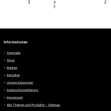
Elemente
modernen
Zuh
Holzmöbeln
Informationen
Startseite
Shop
Marken
Ratgeber
Unsere Kategorien
Datenschutzerklärung
Impressum
Alle Themen und Produkte – Sitemap