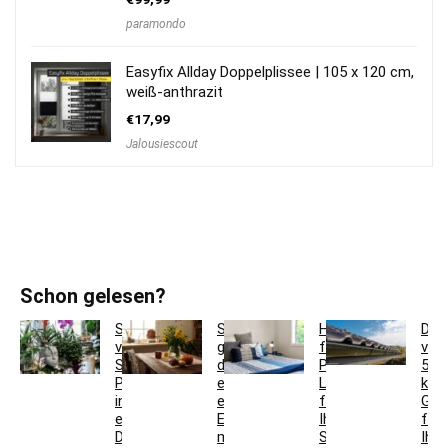
paramondo
Easyfix Allday Doppelplissee | 105 x 120 cm,
weiß-anthrazit
€
17,99
Jalousiescout
Schon gelesen?
So
So
Hotelbettwäsche
Dac
verwandeln
gestaltest
für
ver
Sie
du
Privatkunden:
5
Pflanzgefäße
ein
Luxus
krea
in
einladendes
für
Ges
einzigartige
Esszimmer
Ihr
für
Deko-
mit
Schlafzimmer
Ihr