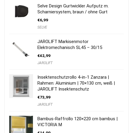
Selve Design Gurtwickler Aufputz m.
Scharniersystem, braun / ohne Gurt
€
6,99
SELVE
JAROLIFT Markisenmotor
Elektromechanisch SL45 – 30/15
€
42,99
JAROLIFT
Insektenschutzrollo 4-in-1 Zanzara |
Rahmen: Aluminium | 70×130 cm, weiß |
JAROLIFT Insektenschutz
€
73,99
JAROLIFT
Bambus-Raffrollo 120×220 cm bambus |
VICTORIA M
€
14,99