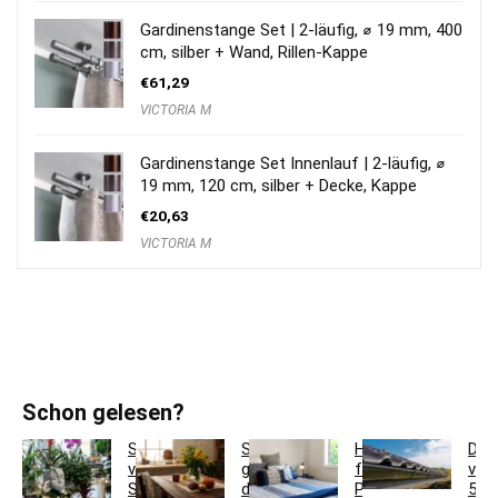
Gardinenstange Set | 2-läufig, ⌀ 19 mm, 400
cm, silber + Wand, Rillen-Kappe
€
61,29
VICTORIA M
Gardinenstange Set Innenlauf | 2-läufig, ⌀
19 mm, 120 cm, silber + Decke, Kappe
€
20,63
VICTORIA M
Schon gelesen?
So
So
Hotelbettwäsche
Dac
verwandeln
gestaltest
für
ver
Sie
du
Privatkunden:
5