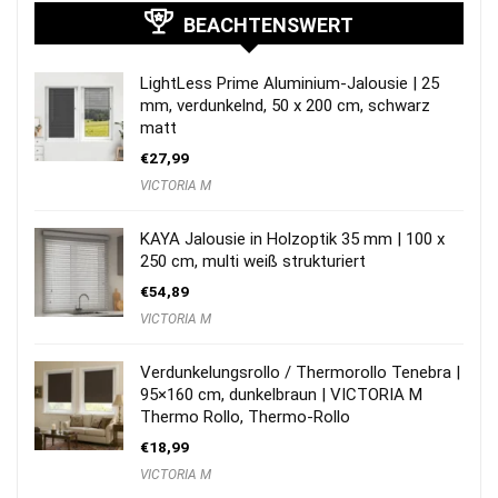
BEACHTENSWERT
LightLess Prime Aluminium-Jalousie | 25
mm, verdunkelnd, 50 x 200 cm, schwarz
matt
€
27,99
VICTORIA M
KAYA Jalousie in Holzoptik 35 mm | 100 x
250 cm, multi weiß strukturiert
€
54,89
VICTORIA M
Verdunkelungsrollo / Thermorollo Tenebra |
95×160 cm, dunkelbraun | VICTORIA M
Thermo Rollo, Thermo-Rollo
€
18,99
VICTORIA M