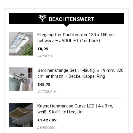
BEACHTENSWERT
Fliegengitter Dachfenster 130 x 150cm,
schwarz – JAROLIFT (1er Pack)
€
8,99
JAROLIFT
Gardinenstange Set | 1-läufig, ⌀ 19 mm, 320
cm, anthrazit + Decke, Kappe, Ring
€
45,75
VICTORIA M
Kassettenmarkise Curve LED | 4 x 3 m,
weiß, Stoff: toffee, Uni
€
1.427,99
paramondo