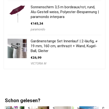
Sonnenschirm 3,5 m bordeaux/rot, rund,
Alu-Gestell weiss, Polyester-Bespannung |
paramondo interpara
€
145,34
paramondo
Gardinenstange Set Innenlauf | 2-läufig, ⌀
19 mm, 160 cm, anthrazit + Wand, Kugel-
Ball, Gleiter
€
26,99
VICTORIA M
Schon gelesen?
So
So
Hotelbettwäsche
Dac