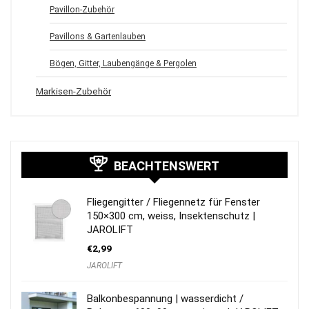
Pavillon-Zubehör
Pavillons & Gartenlauben
Bögen, Gitter, Laubengänge & Pergolen
Markisen-Zubehör
BEACHTENSWERT
Fliegengitter / Fliegennetz für Fenster
150×300 cm, weiss, Insektenschutz |
JAROLIFT
€
2,99
JAROLIFT
Balkonbespannung | wasserdicht /