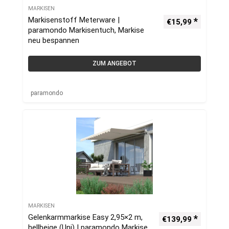
MARKISEN
Markisenstoff Meterware |
€
15,99
paramondo Markisentuch, Markise
neu bespannen
ZUM ANGEBOT
paramondo
MARKISEN
Gelenkarmmarkise Easy 2,95×2 m,
€
139,99
hellbeige (Uni) | paramondo Markise