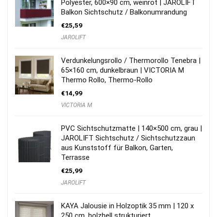
Polyester, 600×90 cm, weinrot | JAROLIFT
Balkon Sichtschutz / Balkonumrandung
€
25,59
JAROLIFT
Verdunkelungsrollo / Thermorollo Tenebra |
65×160 cm, dunkelbraun | VICTORIA M
Thermo Rollo, Thermo-Rollo
€
14,99
VICTORIA M
PVC Sichtschutzmatte | 140×500 cm, grau |
JAROLIFT Sichtschutz / Sichtschutzzaun
aus Kunststoff für Balkon, Garten,
Terrasse
€
25,99
JAROLIFT
KAYA Jalousie in Holzoptik 35 mm | 120 x
250 cm, holzhell strukturiert