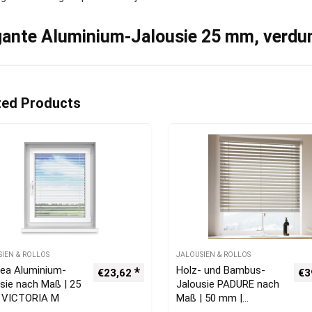
gante Aluminium-Jalousie 25 mm, verdu
ted Products
SIEN & ROLLOS
JALOUSIEN & ROLLOS
rea Aluminium-
Holz- und Bambus-
€
23,62
€
3
sie nach Maß | 25
Jalousie PADURE nach
 VICTORIA M
Maß | 50 mm |