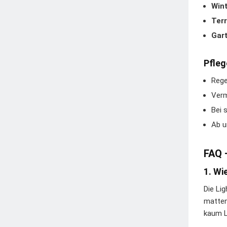
Win
Ter
Gar
Pfleg
Rege
Verm
Bei 
Ab u
FAQ 
1. Wi
Die Li
matten
kaum L