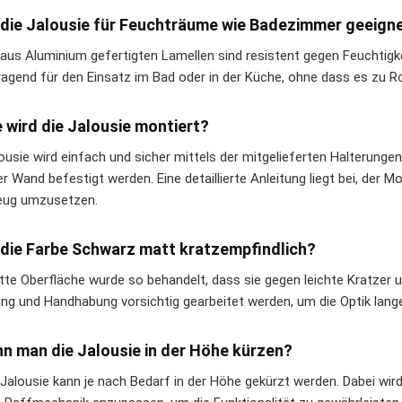
t die Jalousie für Feuchträume wie Badezimmer geeign
e aus Aluminium gefertigten Lamellen sind resistent gegen Feuchtigk
ragend für den Einsatz im Bad oder in der Küche, ohne dass es zu
e wird die Jalousie montiert?
lousie wird einfach und sicher mittels der mitgelieferten Halterun
er Wand befestigt werden. Eine detaillierte Anleitung liegt bei, der 
eug umzusetzen.
t die Farbe Schwarz matt kratzempfindlich?
tte Oberfläche wurde so behandelt, dass sie gegen leichte Kratzer u
ung und Handhabung vorsichtig gearbeitet werden, um die Optik lange
nn man die Jalousie in der Höhe kürzen?
e Jalousie kann je nach Bedarf in der Höhe gekürzt werden. Dabei wir