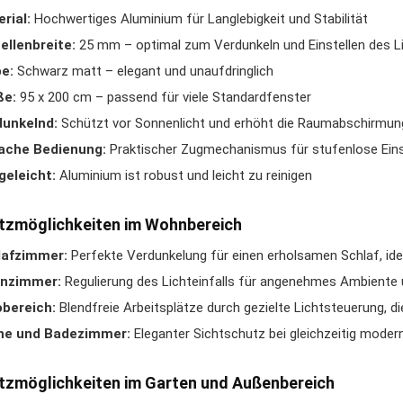
rial:
Hochwertiges Aluminium für Langlebigkeit und Stabilität
llenbreite:
25 mm – optimal zum Verdunkeln und Einstellen des Li
e:
Schwarz matt – elegant und unaufdringlich
ße:
95 x 200 cm – passend für viele Standardfenster
dunkelnd:
Schützt vor Sonnenlicht und erhöht die Raumabschirmun
fache Bedienung:
Praktischer Zugmechanismus für stufenlose Eins
geleicht:
Aluminium ist robust und leicht zu reinigen
tzmöglichkeiten im Wohnbereich
lafzimmer:
Perfekte Verdunkelung für einen erholsamen Schlaf, idea
nzimmer:
Regulierung des Lichteinfalls für angenehmes Ambiente 
bereich:
Blendfreie Arbeitsplätze durch gezielte Lichtsteuerung, d
he und Badezimmer:
Eleganter Sichtschutz bei gleichzeitig moder
tzmöglichkeiten im Garten und Außenbereich