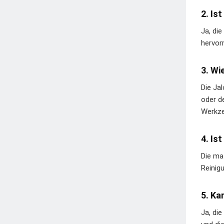
2. Is
Ja, di
hervor
3. Wi
Die Ja
oder d
Werkz
4. Is
Die ma
Reinig
5. Ka
Ja, di