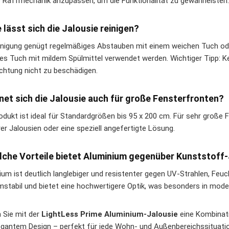
e Raffmechanik anzupassen, um die Funktionalität zu gewährleisten.
e lässt sich die Jalousie reinigen?
inigung genügt regelmäßiges Abstauben mit einem weichen Tuch ode
es Tuch mit mildem Spülmittel verwendet werden. Wichtiger Tipp: K
chtung nicht zu beschädigen.
gnet sich die Jalousie auch für große Fensterfronten?
odukt ist ideal für Standardgrößen bis 95 x 200 cm. Für sehr große
er Jalousien oder eine speziell angefertigte Lösung.
lche Vorteile bietet Aluminium gegenüber Kunststoff
ium ist deutlich langlebiger und resistenter gegen UV-Strahlen, Fe
mstabil und bietet eine hochwertigere Optik, was besonders in mod
n Sie mit der
LightLess Prime Aluminium-Jalousie
eine Kombinati
egantem Design – perfekt für jede Wohn- und Außenbereichssituati