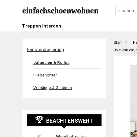
Treppen Intercon
Start
He
Fensterdrapierung
95 x 200 cm,
Jalousien & Rollos
Fliegengitter
Vorhänge & Gardinen
BEACHTENSWERT
Wandhalter für