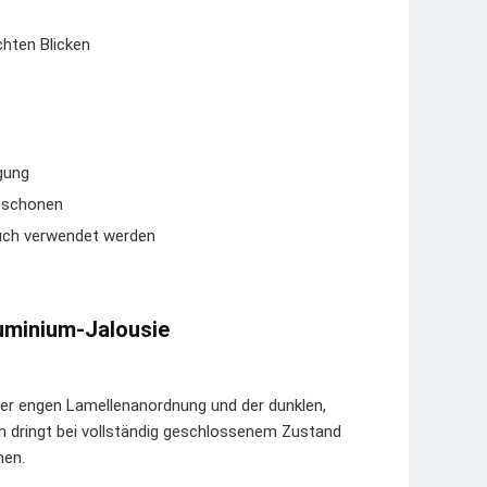
hten Blicken
gung
u schonen
Tuch verwendet werden
luminium-Jalousie
 der engen Lamellenanordnung und der dunklen,
ch dringt bei vollständig geschlossenem Zustand
nen.