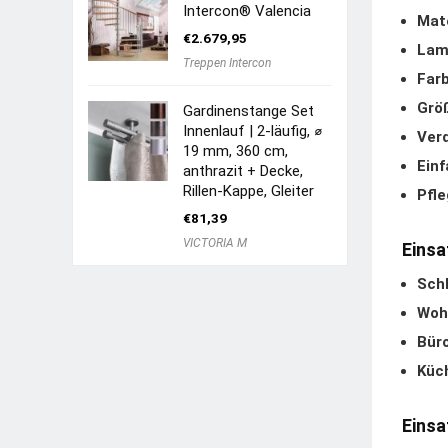
Intercon® Valencia
Mate
€
2.679,95
Lame
Treppen Intercon
Farb
Grö
Gardinenstange Set
Innenlauf | 2-läufig, ⌀
Ver
19 mm, 360 cm,
Ein
anthrazit + Decke,
Rillen-Kappe, Gleiter
Pfle
€
81,39
VICTORIA M
Einsa
Sch
Woh
Büro
Küc
Einsa