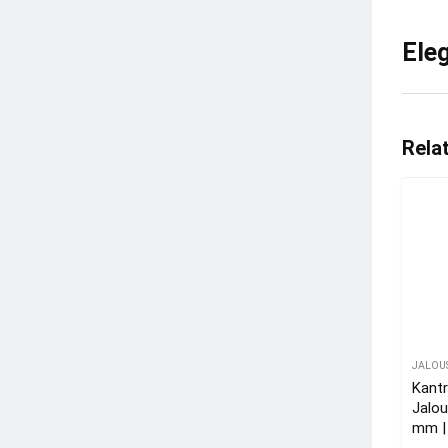
Ele
Rela
JALOU
Kant
Jalou
mm |