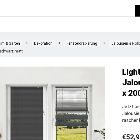
im & Garten
Dekoration
Fensterdrapierung
Jalousien & Roll
 schwarz matt
Ligh
Jalo
x 20
Jetzt be
Jalousi
rascher 
€
52,9