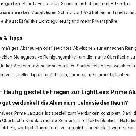
tergarten:
Schutz vor starker Sonneneinstrahlung und Hitzestau
rassenfenster:
Zusätzlicher Schutz vor UV-Strahlen und unerwünsc
tenhaus:
Effektive Lichtregulierung und mehr Privatsphäre
e & Tipps
lmäßiges Abstauben oder feuchtes Abwischen zur einfachen Reini
eiden Sie aggressive Reinigungsmittel, um die matte Oberfläche z
starker Verschmutzung können mildes Spülmittel und ein weiches 
nd zu Lamellen kippen und drehen, damit sie geschmeidig bleiben
– Häufig gestellte Fragen zur LightLess Prime A
e gut verdunkelt die Aluminium-Jalousie den Raum?
ghtLess Prime Jalousie ist speziell zum Verdunkeln konzipiert. Dank
 Oberfläche wird das meiste Sonnenlicht effektiv blockiert. Natürli
icht ein, wodurch Räume nahezu komplett abgedunkelt werden kön