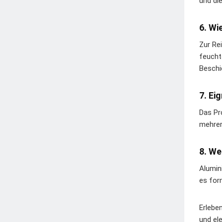
und di
6. Wi
Zur Re
feucht
Beschi
7. Ei
Das Pr
mehrer
8. We
Alumin
es for
Erlebe
und el