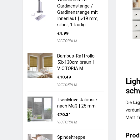
Gardinenstange /
Gardinenstange mit
Innenlauf | ⌀19 mm,
silber, 1-läufig
€
4,99
VICTORIA M
Bambus-Raffrollo
50x130cm braun |
VICTORIA M
€
10,49
Lig
VICTORIA M
schw
TwinMove Jalousie
Die
Li
nach Maß | 25 mm
verdun
€
70,31
Matt f
VICTORIA M
Prod
Spindeltreppe