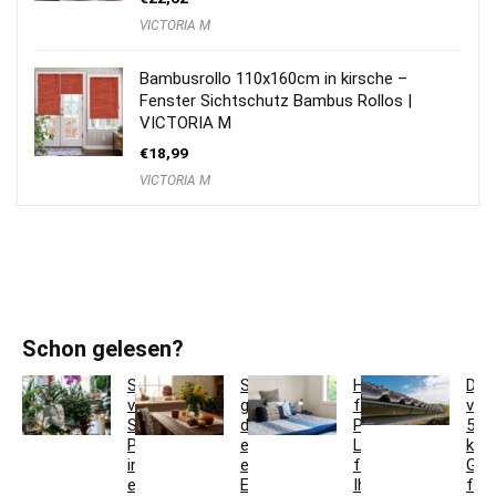
VICTORIA M
Bambusrollo 110x160cm in kirsche –
Fenster Sichtschutz Bambus Rollos |
VICTORIA M
€
18,99
VICTORIA M
Schon gelesen?
So
So
Hotelbettwäsche
Dac
verwandeln
gestaltest
für
ver
Sie
du
Privatkunden:
5
Pflanzgefäße
ein
Luxus
krea
in
einladendes
für
Ges
einzigartige
Esszimmer
Ihr
für