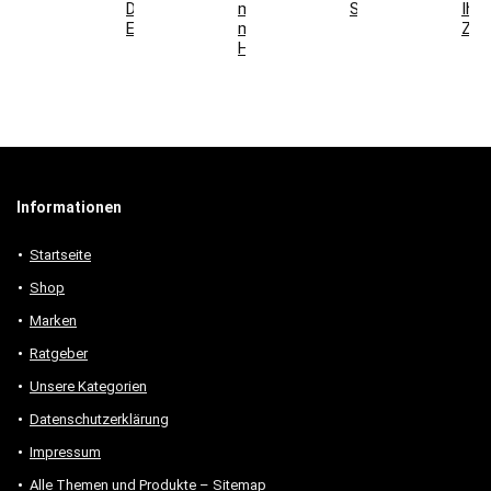
Deko-
mit
Schlafzimmer
Ihr
Elemente
modernen
Zuh
Holzmöbeln
Informationen
Startseite
Shop
Marken
Ratgeber
Unsere Kategorien
Datenschutzerklärung
Impressum
Alle Themen und Produkte – Sitemap