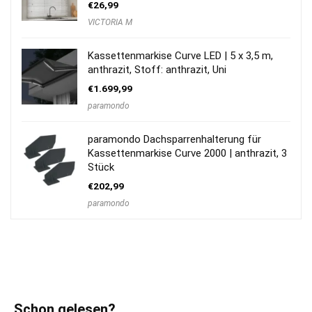
€
26,99
VICTORIA M
Kassettenmarkise Curve LED | 5 x 3,5 m,
anthrazit, Stoff: anthrazit, Uni
€
1.699,99
paramondo
paramondo Dachsparrenhalterung für
Kassettenmarkise Curve 2000 | anthrazit, 3
Stück
€
202,99
paramondo
Schon gelesen?