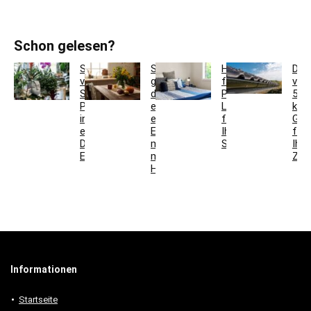
Schon gelesen?
So
So
Hotelbettwäsche
Dac
verwandeln
gestaltest
für
ver
Sie
du
Privatkunden:
5
Pflanzgefäße
ein
Luxus
krea
in
einladendes
für
Ges
einzigartige
Esszimmer
Ihr
für
Deko-
mit
Schlafzimmer
Ihr
Elemente
modernen
Zuh
Holzmöbeln
Informationen
Startseite