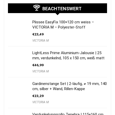
BEACHTENSWERT
Plissee EasyFix 100×120 cm weiss –
VICTORIA M – Polyester-Stoff
€
23,49
VICTORIA M
LightLess Prime Aluminium-Jalousie | 25
mm, verdunkelnd, 105 x 150 cm, weiß matt
€
46,99
VICTORIA M
Gardinenstange Set | 2-läufig, ⌀ 19 mm, 140
cm, silber + Wand, Rillen-Kappe
€
23,29
VICTORIA M
Verdunkelungsrollo Tenebra | 115×160 cm,