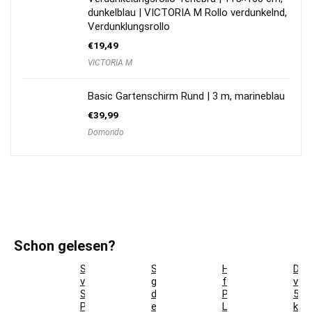
dunkelblau | VICTORIA M Rollo verdunkelnd,
Verdunklungsrollo
€
19,49
VICTORIA M
Basic Gartenschirm Rund | 3 m, marineblau
€
39,99
Domondo
Schon gelesen?
So
So
Hotelbettwäsche
Dac
verwandeln
gestaltest
für
ver
Sie
du
Privatkunden:
5
Pflanzgefäße
ein
Luxus
krea