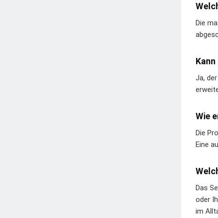
Welch
Die ma
abgesc
Kann
Ja, de
erweit
Wie e
Die Pr
Eine au
Welch
Das Set
oder I
im Allt