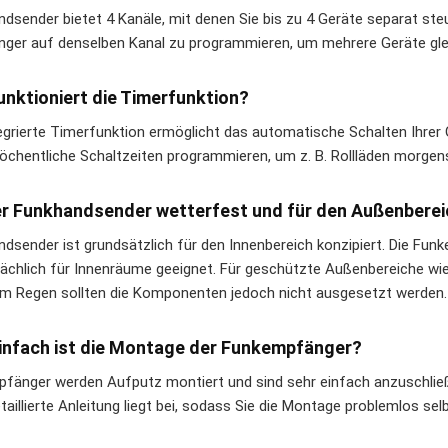
ndsender bietet 4 Kanäle, mit denen Sie bis zu 4 Geräte separat st
ger auf denselben Kanal zu programmieren, um mehrere Geräte glei
unktioniert die Timerfunktion?
tegrierte Timerfunktion ermöglicht das automatische Schalten Ihrer 
öchentliche Schaltzeiten programmieren, um z. B. Rollläden morge
er Funkhandsender wetterfest und für den Außenberei
ndsender ist grundsätzlich für den Innenbereich konzipiert. Die Fu
ächlich für Innenräume geeignet. Für geschützte Außenbereiche wie
em Regen sollten die Komponenten jedoch nicht ausgesetzt werden.
infach ist die Montage der Funkempfänger?
pfänger werden Aufputz montiert und sind sehr einfach anzuschließ
taillierte Anleitung liegt bei, sodass Sie die Montage problemlos se