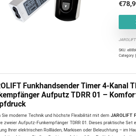
€
78,9
JAROLIFT
SKU:
e88b
Category:
OLIFT Funkhandsender Timer 4-Kanal TD
kempfänger Aufputz TDRR 01 – Komfort
pfdruck
n Sie moderne Technik und höchste Flexibilität mit dem
JAROLIFT F
ive zweier Aufputz-Funkempfänger TDRR 01. Dieses praktische Set e
ung Ihrer elektrischen Rollläden, Markisen oder Beleuchtung – im Ha