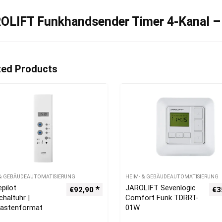
OLIFT Funkhandsender Timer 4-Kanal –
ted Products
 & GEBÄUDEAUTOMATISIERUNG
HEIM- & GEBÄUDEAUTOMATISIERUNG
pilot
JAROLIFT Sevenlogic
€
92,90
€
3
chaltuhr |
Comfort Funk TDRRT-
kastenformat
01W