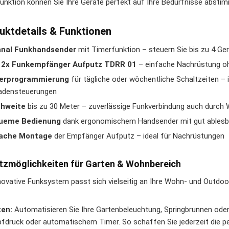
unktion können Sie Ihre Geräte perfekt auf Ihre Bedürfnisse absti
uktdetails & Funktionen
anal Funkhandsender
mit Timerfunktion – steuern Sie bis zu 4 Ge
l. 2x Funkempfänger Aufputz TDRR 01
– einfache Nachrüstung o
erprogrammierung
für tägliche oder wöchentliche Schaltzeiten – 
ladensteuerungen
chweite
bis zu 30 Meter – zuverlässige Funkverbindung auch durch
ueme Bedienung
dank ergonomischem Handsender mit gut ablesb
fache Montage
der Empfänger Aufputz – ideal für Nachrüstungen
tzmöglichkeiten für Garten & Wohnbereich
novative Funksystem passt sich vielseitig an Ihre Wohn- und Outdoo
ten:
Automatisieren Sie Ihre Gartenbeleuchtung, Springbrunnen ode
fdruck oder automatischem Timer. So schaffen Sie jederzeit die p