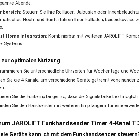
pannte Abende.
nbereich:
Steuern Sie Ihre Rollläden, Jalousien oder Innenbeleuchtun
matisches Hoch- und Runterfahren Ihrer Rollläden, beispielsweise
g.
rt Home Integration:
Kombinierbar mit weiteren JAROLIFT Kompone
e Systems.
 zur optimalen Nutzung
rammieren Sie unterschiedliche Uhrzeiten für Wochentage und Woch
en Sie die 4 Kanäle, um verschiedene Geräte getrennt voneinander 
en.
zieren Sie die Funkempfänger so, dass die Signalstärke bestmöglich 
inden Sie den Handsender mit weiteren Empfängern für eine erweit
zum JAROLIFT Funkhandsender Timer 4-Kanal T
iele Geräte kann ich mit dem Funkhandsender steuern