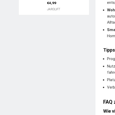
ents
€
4,99
JAROLIFT
Woh
auto
Allta
Sma
Hom
Tipps
Prog
Nutz
fahr
Plat
Verb
FAQ 
Wie v