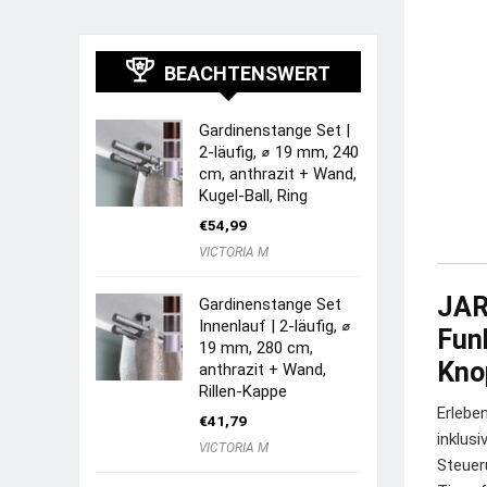
BEACHTENSWERT
Gardinenstange Set |
2-läufig, ⌀ 19 mm, 240
cm, anthrazit + Wand,
Kugel-Ball, Ring
€
54,99
VICTORIA M
JAR
Gardinenstange Set
Innenlauf | 2-läufig, ⌀
Fun
19 mm, 280 cm,
Kno
anthrazit + Wand,
Rillen-Kappe
Erlebe
€
41,79
inklus
VICTORIA M
Steuer