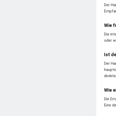
Der Ha
Empfän
Wie f
Die in
oder w
Ist d
Der Ha
haupts
direkt
Wie e
Die Em
Eine de