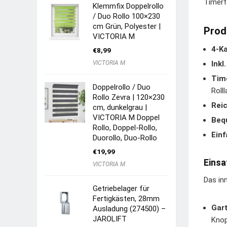
Timerf
Klemmfix Doppelrollo
/ Duo Rollo 100×230
cm Grün, Polyester |
Prod
VICTORIA M
4-K
€
8,99
VICTORIA M
Ink
Tim
Doppelrollo / Duo
Roll
Rollo Zevra | 120×230
Rei
cm, dunkelgrau |
VICTORIA M Doppel
Beq
Rollo, Doppel-Rollo,
Ein
Duorollo, Duo-Rollo
€
19,99
Einsa
VICTORIA M
Das in
Getriebelager für
Fertigkästen, 28mm
Gar
Ausladung (274500) –
JAROLIFT
Knop