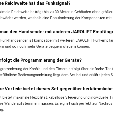
e Reichweite hat das Funksignal?
ximale Reichweite beträgt bis zu 30 Meter in Gebäuden ohne größer
hwächt werden, weshalb eine Positionierung der Komponenten mit f
 man den Handsender mit anderen JAROLIFT Empfänge
r Funkhandsender ist kompatibel mit weiteren JAROLIFT Funkempfäng
ern und so noch mehr Geräte bequem steuern können.
rfolgt die Programmierung der Geräte?
ogrammierung der Kanäle und des Timers erfolgt über einfache Ta
sführliche Bedienungsanleitung liegt dem Set bei und erklärt jeden S
e Vorteile bietet dieses Set gegenüber herkömmlich
 bietet maximale Flexibilität, kabellose Steuerung und individuelle 
hre Wände aufstemmen müssen. Es eignet sich perfekt zur Nachrüst
ag.