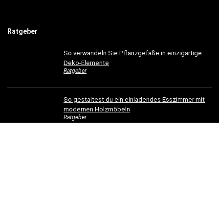
Ratgeber
So verwandeln Sie Pflanzgefäße in einzigartige
Deko-Elemente
Ratgeber
So gestaltest du ein einladendes Esszimmer mit
modernen Holzmöbeln
Ratgeber
Hotelbettwäsche für Privatkunden: Luxus für Ihr
Schlafzimmer
Ratgeber
Dachrinnen verschönern: 5 kreative
Gestaltungsideen für Ihr Zuhause
Ratgeber