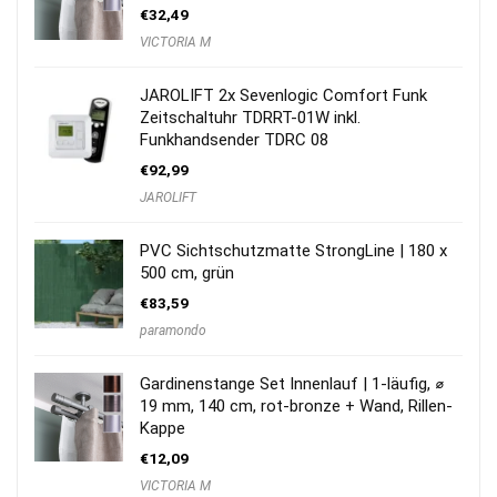
€
32,49
VICTORIA M
JAROLIFT 2x Sevenlogic Comfort Funk
Zeitschaltuhr TDRRT-01W inkl.
Funkhandsender TDRC 08
€
92,99
JAROLIFT
PVC Sichtschutzmatte StrongLine | 180 x
500 cm, grün
€
83,59
paramondo
Gardinenstange Set Innenlauf | 1-läufig, ⌀
19 mm, 140 cm, rot-bronze + Wand, Rillen-
Kappe
€
12,09
VICTORIA M