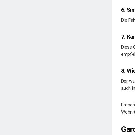
6. Si
Die Fa
7. Ka
Diese 
empfeh
8. Wi
Der wa
auch i
Entsch
Wohnrä
Gar