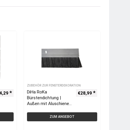
ZUBEHÖR ZUR FENSTERDEKORATION
DiHa RoKa
4,29
€
28,99
Bürstendichtung |
Außen mit Aluschiene
1000 x 33 mm für
Rollladenkasten
ZUM ANGEBOT