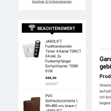
Gardinen- & Vorhangstangen
BEACHTENSWERT
JAROLIFT
Funkhandsender
Timer 4-Kanal TDRCT
04 inkl. 2x
Gar
Funkempfänger
geb
Einfachtaster TDRR
01W
Prod
€
88,99
JAROLIFT
Unsere
aufzuh
PVC
rot-br
Sichtschutzmatte |
begeist
90×400 cm, braun |
JAROLIFT