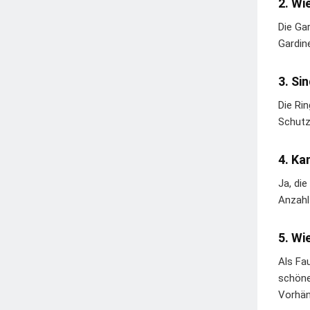
2. Wi
Die Ga
Gardine
3. Si
Die Ri
Schutz
4. Ka
Ja, di
Anzahl
5. Wi
Als Fa
schöne
Vorhän