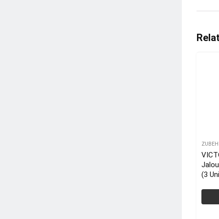
Rela
ZUBEH
VICT
Jalou
(3 Uni
Kinde