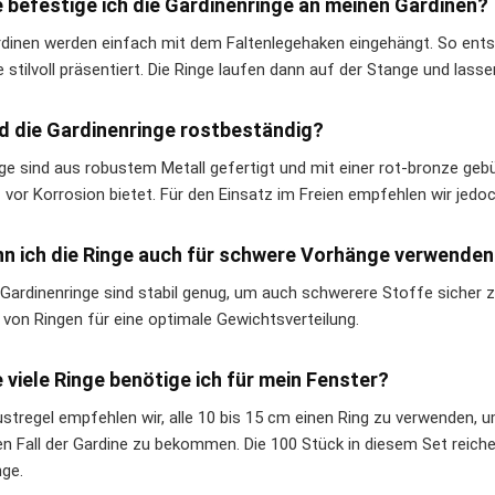
e befestige ich die Gardinenringe an meinen Gardinen?
rdinen werden einfach mit dem Faltenlegehaken eingehängt. So entste
 stilvoll präsentiert. Die Ringe laufen dann auf der Stange und lasse
nd die Gardinenringe rostbeständig?
nge sind aus robustem Metall gefertigt und mit einer rot-bronze geb
 vor Korrosion bietet. Für den Einsatz im Freien empfehlen wir jedo
nn ich die Ringe auch für schwere Vorhänge verwende
e Gardinenringe sind stabil genug, um auch schwerere Stoffe sicher 
 von Ringen für eine optimale Gewichtsverteilung.
e viele Ringe benötige ich für mein Fenster?
ustregel empfehlen wir, alle 10 bis 15 cm einen Ring zu verwenden, 
n Fall der Gardine zu bekommen. Die 100 Stück in diesem Set reich
ge.