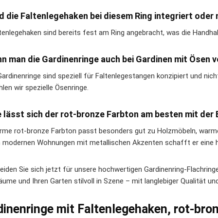
nd die Faltenlegehaken bei diesem Ring integriert ode
ltenlegehaken sind bereits fest am Ring angebracht, was die Handha
nn man die Gardinenringe auch bei Gardinen mit Ösen
Gardinenringe sind speziell für Faltenlegestangen konzipiert und nic
len wir spezielle Ösenringe.
e lässt sich der rot-bronze Farbton am besten mit der
rme rot-bronze Farbton passt besonders gut zu Holzmöbeln, warmen
n modernen Wohnungen mit metallischen Akzenten schafft er eine
eiden Sie sich jetzt für unsere hochwertigen Gardinenring-Flachringe
ume und Ihren Garten stilvoll in Szene – mit langlebiger Qualität un
dinenringe mit Faltenlegehaken, rot-bro