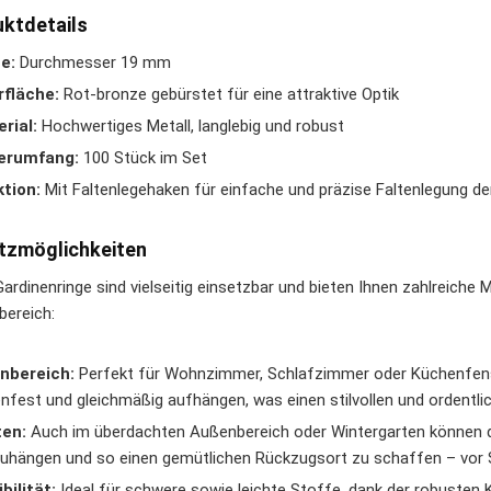
ktdetails
e:
Durchmesser 19 mm
fläche:
Rot-bronze gebürstet für eine attraktive Optik
rial:
Hochwertiges Metall, langlebig und robust
ferumfang:
100 Stück im Set
tion:
Mit Faltenlegehaken für einfache und präzise Faltenlegung de
tzmöglichkeiten
Gardinenringe sind vielseitig einsetzbar und bieten Ihnen zahlreiche
bereich:
nbereich:
Perfekt für Wohnzimmer, Schlafzimmer oder Küchenfenst
enfest und gleichmäßig aufhängen, was einen stilvollen und ordentli
ten:
Auch im überdachten Außenbereich oder Wintergarten können di
uhängen und so einen gemütlichen Rückzugsort zu schaffen – vor S
ibilität:
Ideal für schwere sowie leichte Stoffe, dank der robusten K