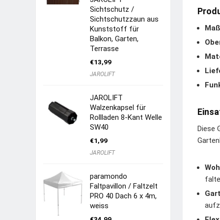
Sichtschutz /
Produ
Sichtschutzzaun aus
Maß
Kunststoff für
Balkon, Garten,
Ober
Terrasse
Mate
€
13,99
Lie
JAROLIFT
Funk
JAROLIFT
Walzenkapsel für
Einsa
Rollladen 8-Kant Welle
SW40
Diese 
Garten
€
1,99
JAROLIFT
Woh
paramondo
falt
Faltpavillon / Faltzelt
Gar
PRO 40 Dach 6 x 4m,
aufz
weiss
€
34,99
Flex