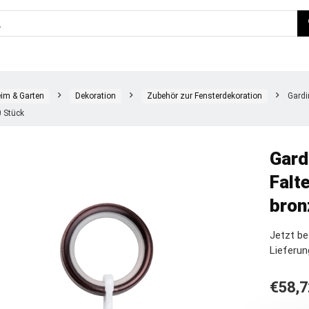
im & Garten
Dekoration
Zubehör zur Fensterdekoration
Gardi
0 Stück
Gard
Falt
bron
Jetzt b
Lieferun
€
58,7