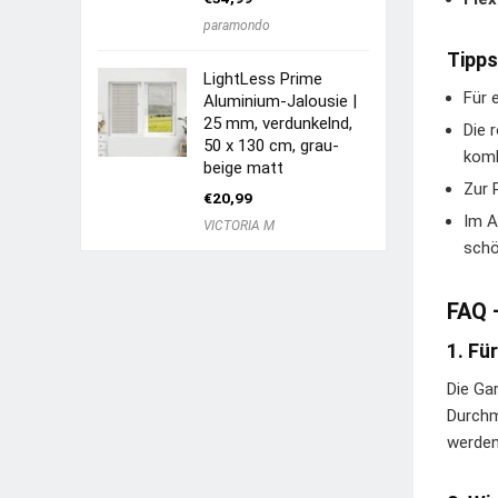
paramondo
Tipps
LightLess Prime
Für 
Aluminium-Jalousie |
25 mm, verdunkelnd,
Die 
50 x 130 cm, grau-
komb
beige matt
Zur 
€
20,99
Im A
VICTORIA M
schö
FAQ 
1. Fü
Die Ga
Durchm
werden