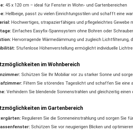
e:
45 x 120 cm – ideal für Fenster in Wohn- und Gartenbereichen
e:
Hellbeige, passt zu vielen Einrichtungsstilen und schafft eine 
rial:
Hochwertiges, strapazierfähiges und pflegeleichtes Gewebe 
tage:
Einfaches Easyfix-Spannsystem ohne Bohren oder Schrauben
tion:
Hervorragende Wärmedämmung und zugleich Lichtfilterung, d
ibilität:
Stufenlose Höhenverstellung ermöglicht individuelle Lichtre
tzmöglichkeiten im Wohnbereich
nzimmer:
Schützen Sie Ihr Mobiliar vor zu starker Sonne und sorge
lafzimmer:
Filtern Sie störendes Tageslicht und schaffen Sie ein
he:
Verhindern Sie blendende Sonnenstrahlen und gleichzeitig einen d
tzmöglichkeiten im Gartenbereich
tergärten:
Regulieren Sie die Sonneneinstrahlung und sorgen Sie fü
rassenfenster:
Schützen Sie vor neugierigen Blicken und optimiere