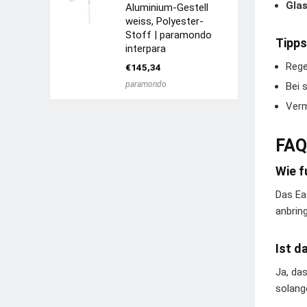
Gla
Aluminium-Gestell
weiss, Polyester-
Stoff | paramondo
Tipps
interpara
Rege
€
145,34
paramondo
Bei 
Verm
FAQ
Wie f
Das Ea
anbrin
Ist d
Ja, da
solang