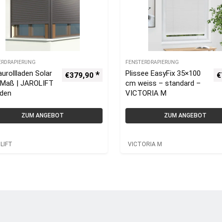
ERDRAPIERUNG
FENSTERDRAPIERUNG
urollladen Solar
Plissee EasyFix 35×100
€
379,90
€
 Maß | JAROLIFT
cm weiss – standard –
aden
VICTORIA M
ZUM ANGEBOT
ZUM ANGEBOT
LIFT
VICTORIA M