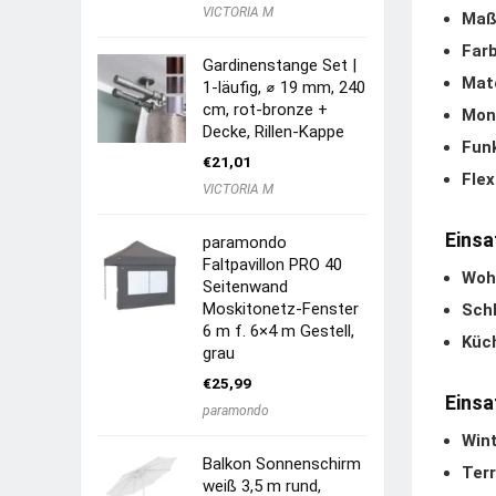
VICTORIA M
Maß
Farb
Gardinenstange Set |
Mate
1-läufig, ⌀ 19 mm, 240
cm, rot-bronze +
Mon
Decke, Rillen-Kappe
Funk
€
21,01
Flex
VICTORIA M
Einsa
paramondo
Faltpavillon PRO 40
Woh
Seitenwand
Moskitonetz-Fenster
Sch
6 m f. 6×4 m Gestell,
Küc
grau
€
25,99
Einsa
paramondo
Win
Balkon Sonnenschirm
Ter
weiß 3,5 m rund,