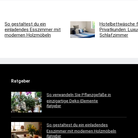
So gestaltest du ein
Hotelbettwäsche f
einladendes Esszimmer mit
Privatkunden: Luxus
modernen Holzmöbeln
Schlafzimmer
Ratgeber
So verwandeln Sie Pflanzgefäße in
einzigartige Deko-Elemente
Ratgeber
So gestaltest du ein einladendes
Esszimmer mit modernen Holzmöbeln
Ratgeber