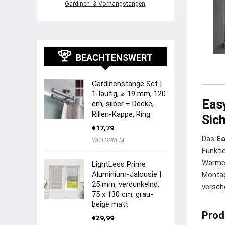
Gardinen- & Vorhangstangen
BEACHTENSWERT
Gardinenstange Set |
1-läufig, ⌀ 19 mm, 120
Easy
cm, silber + Decke,
Rillen-Kappe, Ring
Sic
€
17,79
Das
Ea
VICTORIA M
Funkti
Wärmed
LightLess Prime
Aluminium-Jalousie |
Montag
25 mm, verdunkelnd,
versch
75 x 130 cm, grau-
beige matt
Prod
€
29,99