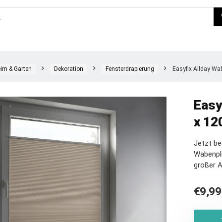
im & Garten
Dekoration
Fensterdrapierung
Easyfix Allday Wab
Easy
x 12
Jetzt be
Wabenpli
großer 
€
9,99