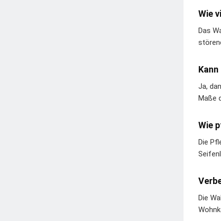
Wie v
Das Wa
stören
Kann 
Ja, da
Maße d
Wie p
Die Pf
Seifen
Verb
Die Wa
Wohnko