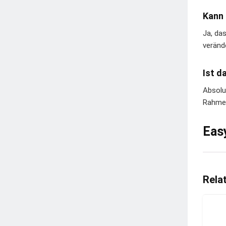
Kann 
Ja, da
veränd
Ist d
Absolu
Rahmen
Eas
Rela