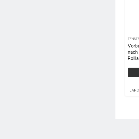
FENST
Vorba
nach
Rolll
JARO