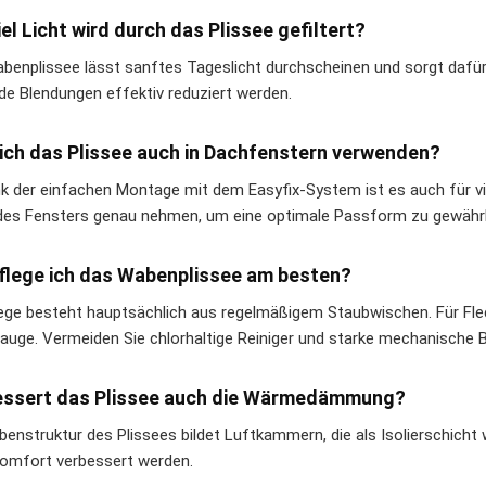
iel Licht wird durch das Plissee gefiltert?
benplissee lässt sanftes Tageslicht durchscheinen und sorgt dafür
de Blendungen effektiv reduziert werden.
ich das Plissee auch in Dachfenstern verwenden?
nk der einfachen Montage mit dem Easyfix-System ist es auch für vie
es Fensters genau nehmen, um eine optimale Passform zu gewährl
flege ich das Wabenplissee am besten?
lege besteht hauptsächlich aus regelmäßigem Staubwischen. Für Fle
lauge. Vermeiden Sie chlorhaltige Reiniger und starke mechanische
essert das Plissee auch die Wärmedämmung?
benstruktur des Plissees bildet Luftkammern, die als Isolierschich
mfort verbessert werden.