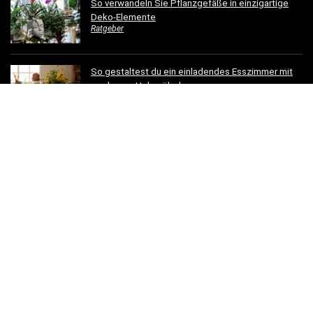
So verwandeln Sie Pflanzgefäße in einzigartige
Deko-Elemente
Ratgeber
So gestaltest du ein einladendes Esszimmer mit
modernen Holzmöbeln
Ratgeber
Hotelbettwäsche für Privatkunden: Luxus für Ihr
Schlafzimmer
Ratgeber
Dachrinnen verschönern: 5 kreative
Gestaltungsideen für Ihr Zuhause
Ratgeber