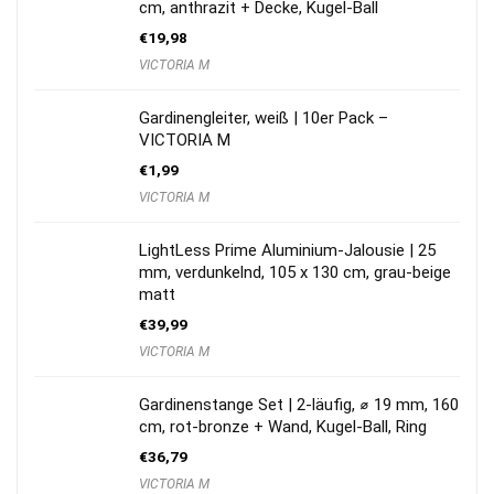
cm, anthrazit + Decke, Kugel-Ball
€
19,98
VICTORIA M
Gardinengleiter, weiß | 10er Pack –
VICTORIA M
€
1,99
VICTORIA M
LightLess Prime Aluminium-Jalousie | 25
mm, verdunkelnd, 105 x 130 cm, grau-beige
matt
€
39,99
VICTORIA M
Gardinenstange Set | 2-läufig, ⌀ 19 mm, 160
cm, rot-bronze + Wand, Kugel-Ball, Ring
€
36,79
VICTORIA M