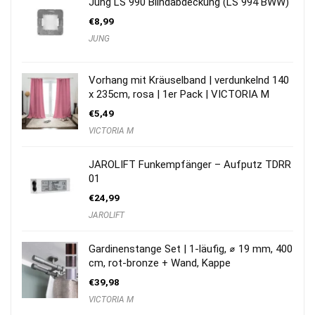
Jung LS 990 Blindabdeckung (LS 994 BWW)
€
8,99
JUNG
Vorhang mit Kräuselband | verdunkelnd 140
x 235cm, rosa | 1er Pack | VICTORIA M
€
5,49
VICTORIA M
JAROLIFT Funkempfänger – Aufputz TDRR
01
€
24,99
JAROLIFT
Gardinenstange Set | 1-läufig, ⌀ 19 mm, 400
cm, rot-bronze + Wand, Kappe
€
39,98
VICTORIA M