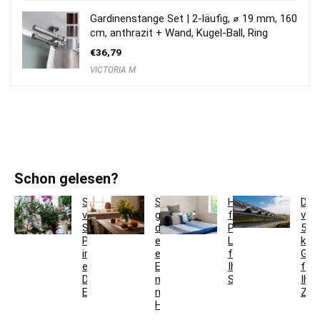
Gardinenstange Set | 2-läufig, ⌀ 19 mm, 160
cm, anthrazit + Wand, Kugel-Ball, Ring
€
36,79
VICTORIA M
Schon gelesen?
So
So
Hotelbettwäsche
Dac
verwandeln
gestaltest
für
ver
Sie
du
Privatkunden:
5
Pflanzgefäße
ein
Luxus
krea
in
einladendes
für
Ges
einzigartige
Esszimmer
Ihr
für
Deko-
mit
Schlafzimmer
Ihr
Elemente
modernen
Zuh
Holzmöbeln