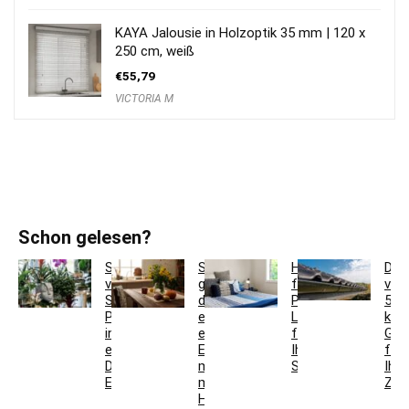
KAYA Jalousie in Holzoptik 35 mm | 120 x
250 cm, weiß
€
55,79
VICTORIA M
Schon gelesen?
So
So
Hotelbettwäsche
Dac
verwandeln
gestaltest
für
ver
Sie
du
Privatkunden:
5
Pflanzgefäße
ein
Luxus
krea
in
einladendes
für
Ges
einzigartige
Esszimmer
Ihr
für
Deko-
mit
Schlafzimmer
Ihr
Elemente
modernen
Zuh
Holzmöbeln