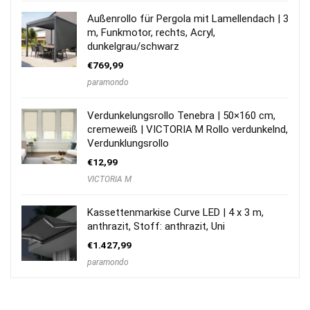
Außenrollo für Pergola mit Lamellendach | 3
m, Funkmotor, rechts, Acryl,
dunkelgrau/schwarz
€
769,99
paramondo
Verdunkelungsrollo Tenebra | 50×160 cm,
cremeweiß | VICTORIA M Rollo verdunkelnd,
Verdunklungsrollo
€
12,99
VICTORIA M
Kassettenmarkise Curve LED | 4 x 3 m,
anthrazit, Stoff: anthrazit, Uni
€
1.427,99
paramondo