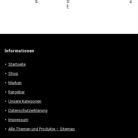
Elemente
modernen
Zuh
Holzmöbeln
Informationen
Startseite
Shop
Marken
Ratgeber
Unsere Kategorien
Datenschutzerklärung
Impressum
Alle Themen und Produkte – Sitemap