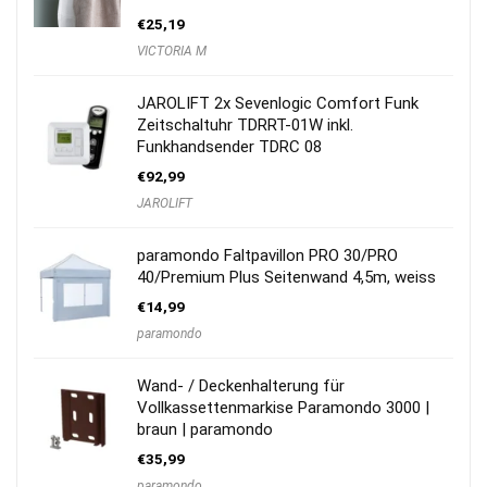
€
25,19
VICTORIA M
JAROLIFT 2x Sevenlogic Comfort Funk
Zeitschaltuhr TDRRT-01W inkl.
Funkhandsender TDRC 08
€
92,99
JAROLIFT
paramondo Faltpavillon PRO 30/PRO
40/Premium Plus Seitenwand 4,5m, weiss
€
14,99
paramondo
Wand- / Deckenhalterung für
Vollkassettenmarkise Paramondo 3000 |
braun | paramondo
€
35,99
paramondo