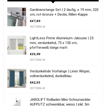
Gardinenstange Set | 2-läufig, ⌀ 19 mm, 320
cm, rot-bronze + Decke, Rillen-Kappe
€
47,89
VICTORIA M
LightLess Prime Aluminium-Jalousie | 25
mm, verdunkelnd, 75 x 150 cm,
pfefferweiß-beige matt
€
33,99
VICTORIA M
Verdunkelnde Vorhänge | Linen Wisper,
vollverdunkelnd, dunkelblau
€
42,53
VICTORIA M
JAROLIFT Rollladen Mini-Schnurwickler
AUFPUTZ schwenkbar, weiss | inkl. 5m