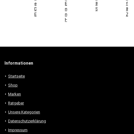
einzigartige
Esszimmer
Ihr
für
Deko-
mit
Schlafzimmer
Ihr
Elemente
modernen
Zuh
Holzmöbeln
Informationen
Startseite
Shop
Marken
Ratgeber
Unsere Kategorien
Datenschutzerklärung
Impressum