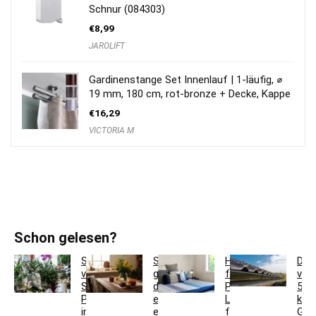
Schnur (084303)
€
8,99
JAROLIFT
Gardinenstange Set Innenlauf | 1-läufig, ⌀
19 mm, 180 cm, rot-bronze + Decke, Kappe
€
16,29
VICTORIA M
Schon gelesen?
So
So
Hotelbettwäsche
Dac
verwandeln
gestaltest
für
ver
Sie
du
Privatkunden:
5
Pflanzgefäße
ein
Luxus
krea
in
einladendes
für
Ges