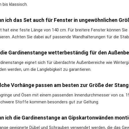
 bis klassisch.
nn ich das Set auch für Fenster in ungewöhnlichen Gr
t hat eine feste Länge von 140 cm. Für breitere Fenster können Si
ieren. Achten Sie dabei auf passende Wandhalterungen für die Stabil
t die Gardinenstange wetterbeständig für den Außenbe
rdinenstange eignet sich für überdachte Außenbereiche wie Wintergä
den werden, um die Langlebigkeit zu garantieren.
lche Vorhänge passen am besten zur Größe der Stang
gringe und Ösen mit einem passenden Innendurchmesser von ca. 19
schwere Stoffe kommen besonders gut zur Geltung.
nn ich die Gardinenstange an Gipskartonwänden mont
lange geeignete Dübel und Schrauben verwendet werden, die das Gew