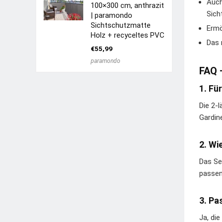
Auch
100×300 cm, anthrazit
Sich
| paramondo
Sichtschutzmatte
Ermö
Holz + recyceltes PVC
Das 
€
55,99
paramondo
FAQ 
1. Fü
Die 2-
Gardin
2. Wi
Das Se
passen
3. Pa
Ja, die