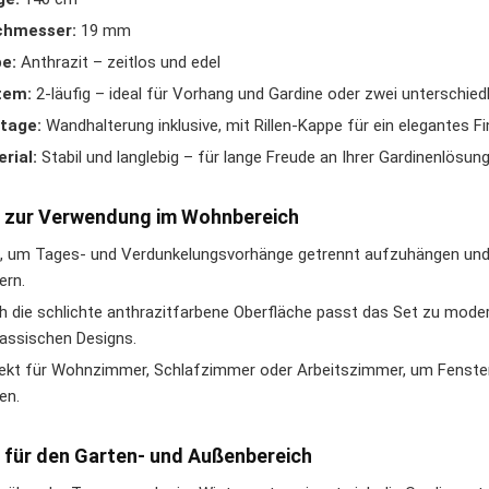
chmesser:
19 mm
e:
Anthrazit – zeitlos und edel
tem:
2-läufig – ideal für Vorhang und Gardine oder zwei unterschied
tage:
Wandhalterung inklusive, mit Rillen-Kappe für ein elegantes Fi
rial:
Stabil und langlebig – für lange Freude an Ihrer Gardinenlösun
 zur Verwendung im Wohnbereich
l, um Tages- und Verdunkelungsvorhänge getrennt aufzuhängen und 
ern.
h die schlichte anthrazitfarbene Oberfläche passt das Set zu moder
lassischen Designs.
ekt für Wohnzimmer, Schlafzimmer oder Arbeitszimmer, um Fenster s
en.
 für den Garten- und Außenbereich