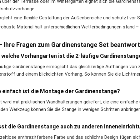
 über der Terrasse oder im Wintergarten eignet sich die Gardinenst
tschutzvorhänge.
glicht eine flexible Gestaltung der Außenbereiche und schützt vor S
robuste Material hält unterschiedlichen Wetterbedingungen stand –
– Ihre Fragen zum Gardinenstange Set beantwort
r welche Vorhangarten ist die 2-läufige Gardinenstan
läufige Gardinenstange ermöglicht das gleichzeitige Aufhängen von
enstoff und einem blickdichten Vorhang. So können Sie die Lichtmeng
e einfach ist die Montage der Gardinenstange?
t wird mit praktischen Wandhalterungen geliefert, die eine einfach
den Werkzeug können Sie die Stange in wenigen Schritten anbringen
sst die Gardinenstange auch zu anderen Inneneinrich
 zeitlose anthrazitfarbene Farbe und das schlichte Design fügen sich