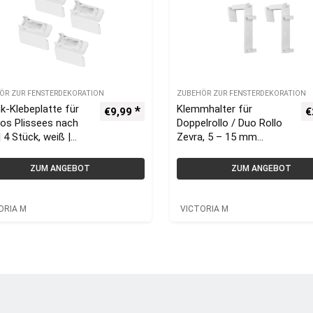
ÖR ZUR FENSTERDEKORATION
ZUBEHÖR ZUR FENSTERDEKORATION
k-Klebeplatte für
Klemmhalter für
€
9,99
€
os Plissees nach
Doppelrollo / Duo Rollo
 4 Stück, weiß |
Zevra, 5 – 15 mm
ORIA M
Fensterflügel, 2er Set |
VICTORIA M
ZUM ANGEBOT
ZUM ANGEBOT
ORIA M
VICTORIA M