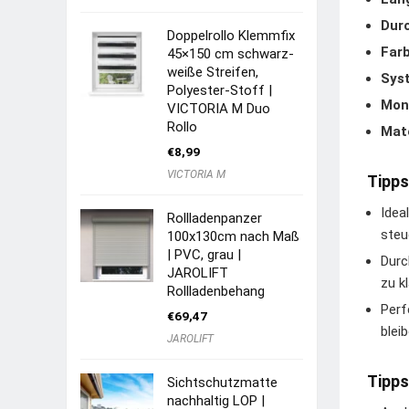
Dur
Doppelrollo Klemmfix
Farb
45×150 cm schwarz-
weiße Streifen,
Sys
Polyester-Stoff |
Mon
VICTORIA M Duo
Rollo
Mate
€
8,99
VICTORIA M
Tipps
Idea
Rollladenpanzer
steu
100x130cm nach Maß
| PVC, grau |
Durc
JAROLIFT
zu k
Rollladenbehang
Perf
€
69,47
bleib
JAROLIFT
Tipps
Sichtschutzmatte
nachhaltig LOP |