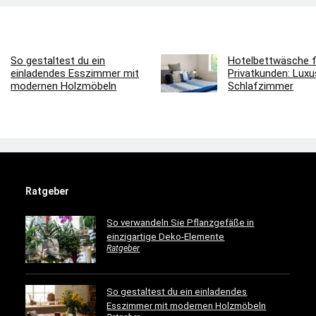
So gestaltest du ein
Hotelbettwäsche f
einladendes Esszimmer mit
Privatkunden: Luxus
modernen Holzmöbeln
Schlafzimmer
Ratgeber
So verwandeln Sie Pflanzgefäße in
einzigartige Deko-Elemente
Ratgeber
So gestaltest du ein einladendes
Esszimmer mit modernen Holzmöbeln