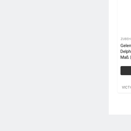
ZUBEH
Gelen
Delph
Maß |
VICT
VICT