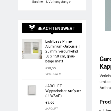
Gardinen- & Vorhangstangen
BEACHTENSWERT
LightLess Prime
Aluminium-Jalousie |
25 mm, verdunkelnd,
50 x 150 cm, grau-
Gard
beige matt
Kap
€
23,99
VICTORIA M
Verlei
umfass
JAROLIFT
Anthra
Wippschalter Aufputz
(JLWSAP)
Prod
€
7,99
JAROLIFT
Län