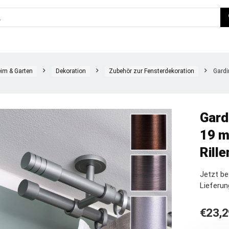
im & Garten
Dekoration
Zubehör zur Fensterdekoration
Gardi
Gard
19 m
Rill
Jetzt b
Lieferun
€
23,2