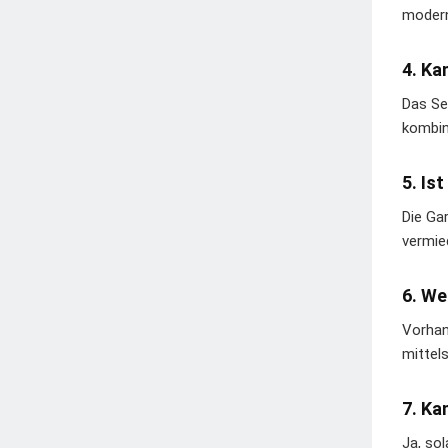
modern
4. Ka
Das Se
kombin
5. Is
Die Ga
vermie
6. We
Vorhan
mittel
7. Ka
Ja, so