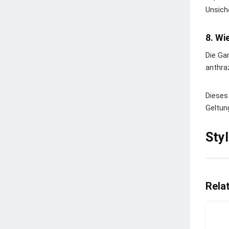
Unsich
8. Wi
Die Ga
anthra
Dieses
Geltung
Sty
Rela