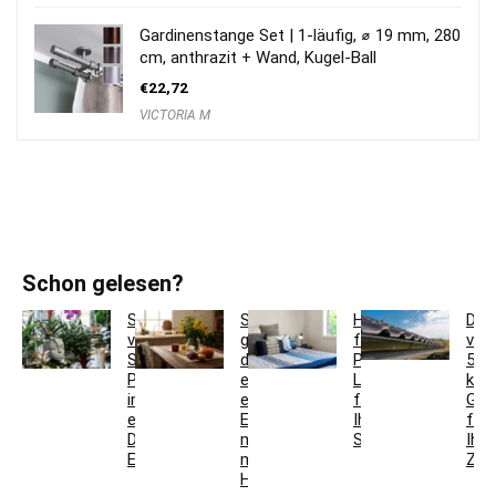
Gardinenstange Set | 1-läufig, ⌀ 19 mm, 280
cm, anthrazit + Wand, Kugel-Ball
€
22,72
VICTORIA M
Schon gelesen?
So
So
Hotelbettwäsche
Dac
verwandeln
gestaltest
für
ver
Sie
du
Privatkunden:
5
Pflanzgefäße
ein
Luxus
krea
in
einladendes
für
Ges
einzigartige
Esszimmer
Ihr
für
Deko-
mit
Schlafzimmer
Ihr
Elemente
modernen
Zuh
Holzmöbeln