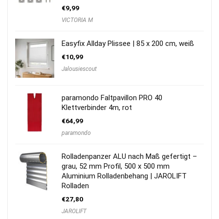
€
9,99
VICTORIA M
Easyfix Allday Plissee | 85 x 200 cm, weiß
€
10,99
Jalousiescout
paramondo Faltpavillon PRO 40
Klettverbinder 4m, rot
€
64,99
paramondo
Rolladenpanzer ALU nach Maß gefertigt –
grau, 52 mm Profil, 500 x 500 mm
Aluminium Rolladenbehang | JAROLIFT
Rolladen
€
27,80
JAROLIFT