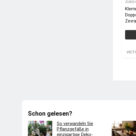
ZUBEH
Klem
Doppe
Zevr
Fenst
VICT
VICT
Schon gelesen?
So verwandeln Sie
Pflanzgefäße in
einzigartige Deko-