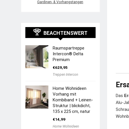
Gardinen- & Vorhangstangen
BEACHTENSWERT
Raumspartreppe
Intercon® Delta
Premium
€
629,95
Treppen Intercon
Ersa
Home Wohnideen
Vorhang mit
Das
Er
Kombiband + Leinen-
Alu-Jal
Struktur | blickdicht,
Schrau
135 x 225 cm, natur
Wohnbe
€
14,99
Home Wohnideen