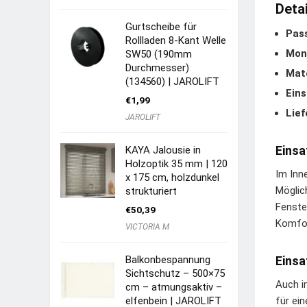
Deta
Gurtscheibe für
Pas
Rollladen 8-Kant Welle
Mon
SW50 (190mm
Durchmesser)
Mate
(134560) | JAROLIFT
Eins
€
1,99
Lie
JAROLIFT
Einsa
KAYA Jalousie in
Holzoptik 35 mm | 120
Im Inn
x 175 cm, holzdunkel
Möglic
strukturiert
Fenste
€
50,39
Komfor
VICTORIA M
Balkonbespannung
Einsa
Sichtschutz – 500×75
Auch i
cm – atmungsaktiv –
elfenbein | JAROLIFT
für ei