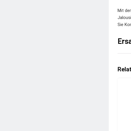
Mit de
Jalous
Sie Ko
Ers
Rela