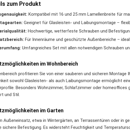
ils zum Produkt
sgenauigkeit:
Kompatibel mit 16 und 25 mm Lamellenbreite für maß
tagearten:
Geeignet für Glasleisten- und Laibungsmontage – flexi
rialqualität:
Hochwertige, wetterfeste Schrauben und Befestigu
atzbereich:
Für Innenräume und geschützte Außenbereiche – ideal 
ferumfang:
Umfangreiches Set mit allen notwendigen Schrauben un
tzmöglichkeiten im Wohnbereich
enbereich profitieren Sie von einer sauberen und sicheren Montage I
hkeit sowohl Glasleisten- als auch Laibungsmontage ermöglicht eine
rprofile. Besonders Wohnzimmer, Schlafzimmer oder homeoffices 
t und Stil.
tzmöglichkeiten im Garten
m Außeneinsatz, etwa in Wintergärten, an Terrassentüren oder in ge
ne sichere Befestigung. Es widersteht Feuchtigkeit und Temperaturs