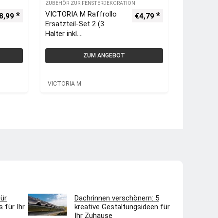
ZUBEHÖR ZUR FENSTERDEKORATION
VICTORIA M Raffrollo
8,99
€
4,79
Ersatzteil-Set 2 (3
Halter inkl.
Kindersicherung)
ZUM ANGEBOT
VICTORIA M
ür
Dachrinnen verschönern: 5
 für Ihr
kreative Gestaltungsideen für
Ihr Zuhause