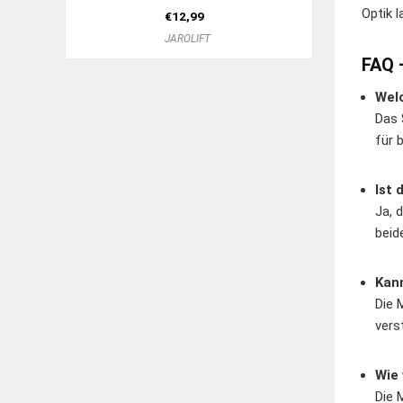
Optik 
€
12,99
JAROLIFT
FAQ 
Welc
Das 
für 
Ist 
Ja, 
beid
Kann
Die 
vers
Wie
Die 