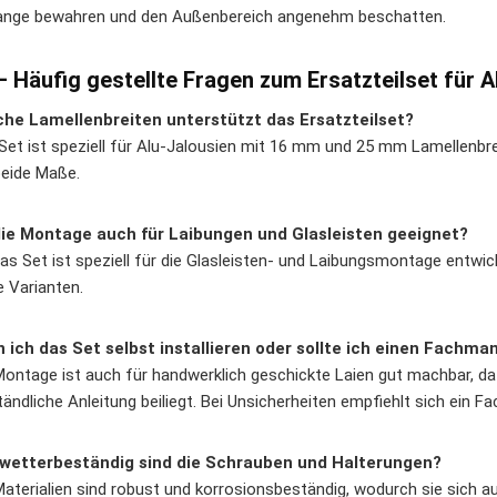
lange bewahren und den Außenbereich angenehm beschatten.
– Häufig gestellte Fragen zum Ersatzteilset für A
he Lamellenbreiten unterstützt das Ersatzteilset?
Set ist speziell für Alu-Jalousien mit 16 mm und 25 mm Lamellenbre
beide Maße.
die Montage auch für Laibungen und Glasleisten geeignet?
das Set ist speziell für die Glasleisten- und Laibungsmontage entwi
e Varianten.
 ich das Set selbst installieren oder sollte ich einen Fachm
Montage ist auch für handwerklich geschickte Laien gut machbar, da
tändliche Anleitung beiliegt. Bei Unsicherheiten empfiehlt sich ein F
 wetterbeständig sind die Schrauben und Halterungen?
Materialien sind robust und korrosionsbeständig, wodurch sie sich 