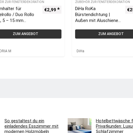
ÖR ZUR FENSTERDEKORATION
ZUBEHÖR ZUR FENSTERDEKORATION
mhalter für
DiHa RoKa
€
2,99
€
2
lrollo / Duo Rollo
Bürstendichtung |
a, 5 – 15 mm
Außen mit Aluschiene
erflügel, 2er Set |
1000 x 33 mm für
ORIA M
Rollladenkasten
ZUM ANGEBOT
ZUM ANGEBOT
ORIA M
DiHa
So gestaltest du ein
Hotelbettwäsche f
einladendes Esszimmer mit
Privatkunden: Luxus
modernen Holzmöbeln
Schlafzimmer