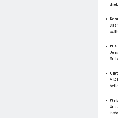
dire
Kann
Das 
soll
Wie 
Je n
Set 
Gibt
VICT
beil
Welc
Um d
insb